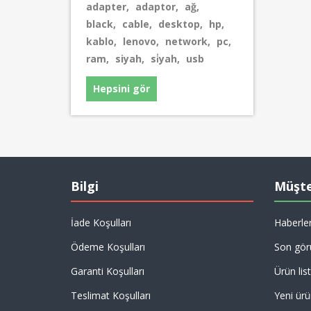
adapter
,
adaptor
,
ağ
,
black
,
cable
,
desktop
,
hp
,
kablo
,
lenovo
,
network
,
pc
,
ram
,
siyah
,
si̇yah
,
usb
Hepsini gör
Bilgi
Müşte
İade Koşulları
Haberle
Ödeme Koşulları
Son gör
Garanti Koşulları
Ürün list
Teslimat Koşulları
Yeni ürü