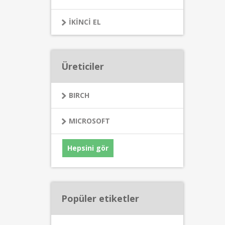
İKİNCİ EL
Üreticiler
BIRCH
MICROSOFT
Hepsini gör
Popüler etiketler