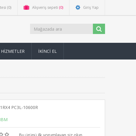
stesi
(0)
Alışveriş sepeti
(0)
Giriş Yap
HİZMETLER
İKİNCİ EL
1RX4 PC3L-10600R
IBM
Bu ürünü ilk yorumlayan siz olun