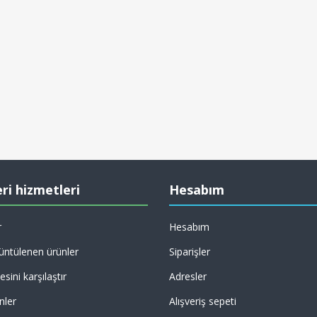
ri hizmetleri
Hesabım
r
Hesabım
üntülenen ürünler
Siparişler
esini karşılaştır
Adresler
nler
Alışveriş sepeti