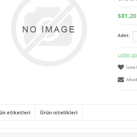
$81.20
Adet:
Lütfen gö
İstek 
Arkad
ün etiketleri
Ürün nitelikleri