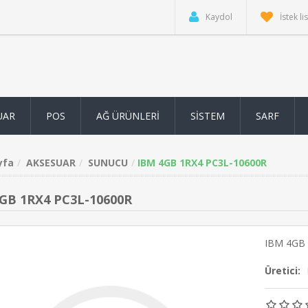
Kaydol
İstek li
UAR
POS
AĞ ÜRÜNLERİ
SİSTEM
SARF
yfa
AKSESUAR
SUNUCU
IBM 4GB 1RX4 PC3L-10600R
GB 1RX4 PC3L-10600R
IBM 4GB 
Üretici: