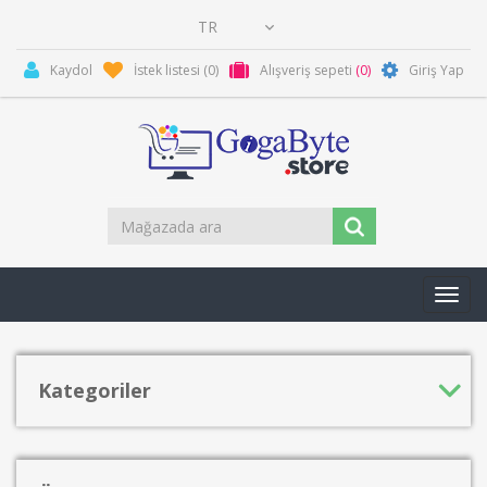
Kaydol
İstek listesi
(0)
Alışveriş sepeti
(0)
Giriş Yap
Toggl
navig
Kategoriler