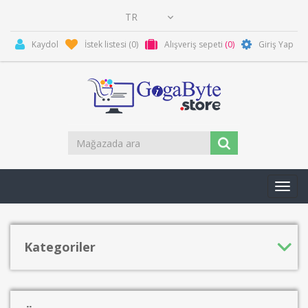
Kaydol
İstek listesi
(0)
Alışveriş sepeti
(0)
Giriş Yap
Toggl
navig
Kategoriler