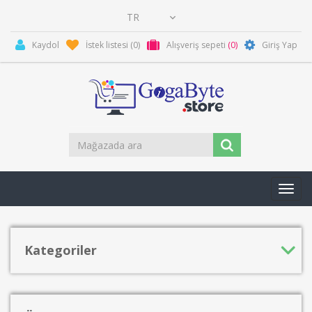
Kaydol
İstek listesi
(0)
Alışveriş sepeti
(0)
Giriş Yap
Toggl
navig
Kategoriler