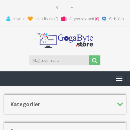
Kaydol
İstek listesi
(0)
Alışveriş sepeti
(0)
Giriş Yap
Toggl
navig
Kategoriler