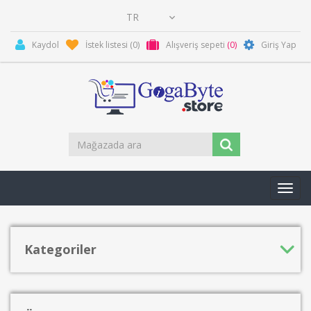
Kaydol
İstek listesi
(0)
Alışveriş sepeti
(0)
Giriş Yap
Toggl
navig
Kategoriler