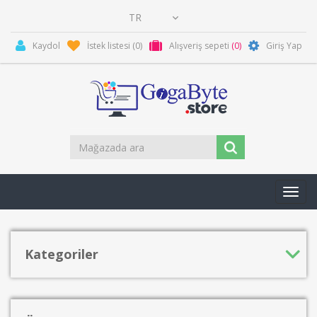
Kaydol
İstek listesi
(0)
Alışveriş sepeti
(0)
Giriş Yap
Toggl
navig
Kategoriler