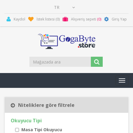
Kaydol
İstek listesi
(0)
Alışveriş sepeti
(0)
Giriş Yap
Toggl
navig
Niteliklere göre filtrele
Okuyucu Tipi
Masa Tipi Okuyucu