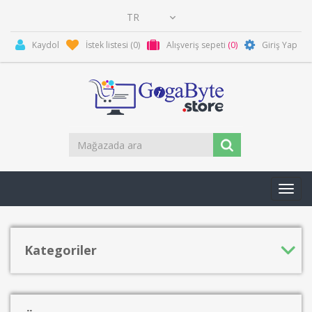
Kaydol
İstek listesi
(0)
Alışveriş sepeti
(0)
Giriş Yap
Toggl
navig
Kategoriler