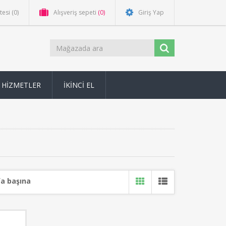
stesi
(0)
Alışveriş sepeti
(0)
Giriş Yap
HİZMETLER
İKİNCİ EL
a başına