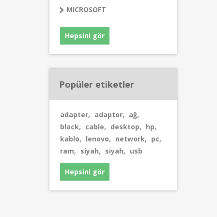
MICROSOFT
Hepsini gör
Popüler etiketler
adapter
,
adaptor
,
ağ
,
black
,
cable
,
desktop
,
hp
,
kablo
,
lenovo
,
network
,
pc
,
ram
,
siyah
,
si̇yah
,
usb
Hepsini gör