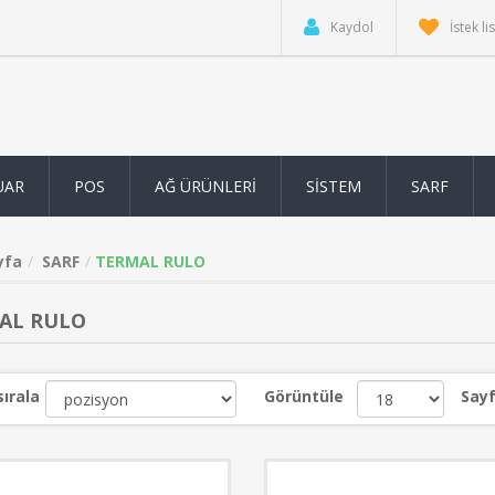
Kaydol
İstek li
UAR
POS
AĞ ÜRÜNLERİ
SİSTEM
SARF
yfa
SARF
TERMAL RULO
AL RULO
sırala
Görüntüle
Sayf