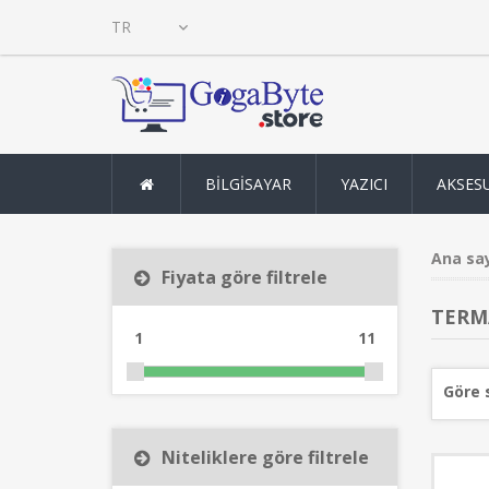
BİLGİSAYAR
YAZICI
AKSES
Ana sa
Fiyata göre filtrele
TERM
1
11
Göre 
Niteliklere göre filtrele