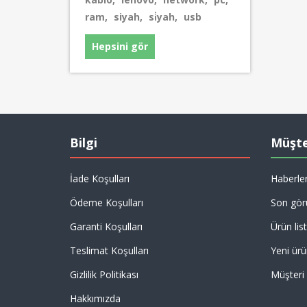
ram
,
siyah
,
si̇yah
,
usb
Hepsini gör
Bilgi
Müşte
İade Koşulları
Haberle
Ödeme Koşulları
Son gör
Garanti Koşulları
Ürün list
Teslimat Koşulları
Yeni ürü
Gizlilik Politikası
Müşteri
Hakkımızda