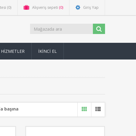
stesi
(0)
Alışveriş sepeti
(0)
Giriş Yap
HİZMETLER
İKİNCİ EL
a başına