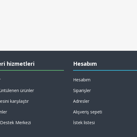
ri hizmetleri
Hesabım
r
Hesabım
üntülenen ürünler
Siparişler
esini karşılaştır
Adresler
nler
Alışveriş sepeti
 Destek Merkezi
İstek listesi