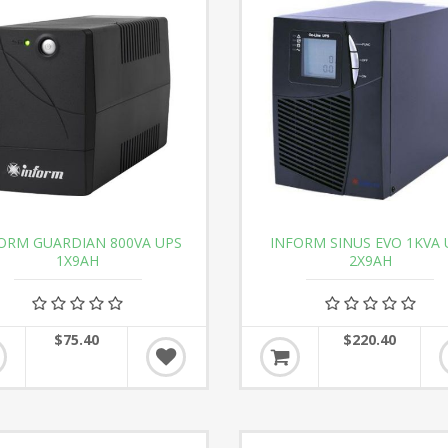
ORM GUARDIAN 800VA UPS
INFORM SINUS EVO 1KVA 
1X9AH
2X9AH
$75.40
$220.40