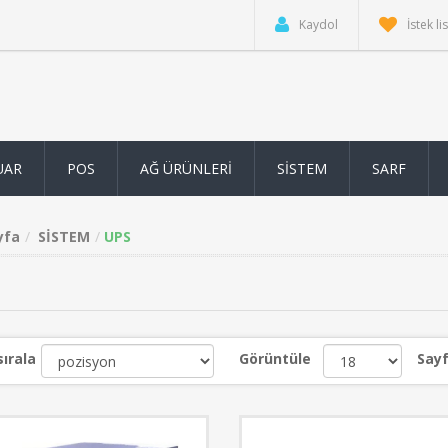
Kaydol
İstek li
UAR
POS
AĞ ÜRÜNLERİ
SİSTEM
SARF
yfa
SİSTEM
UPS
sırala
Görüntüle
Sayf