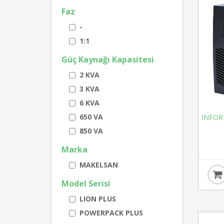
Faz
-
1:1
Güç Kaynağı Kapasitesi
2 KVA
3 KVA
6 KVA
650 VA
INFOR
850 VA
Marka
MAKELSAN
Model Serisi
LION PLUS
POWERPACK PLUS