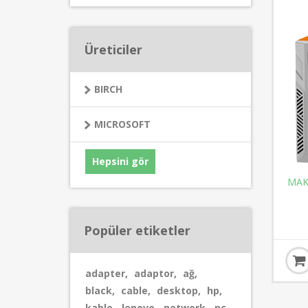
Üreticiler
BIRCH
MICROSOFT
Hepsini gör
MAK
Popüler etiketler
adapter
,
adaptor
,
ağ
,
black
,
cable
,
desktop
,
hp
,
kablo
,
lenovo
,
network
,
pc
,