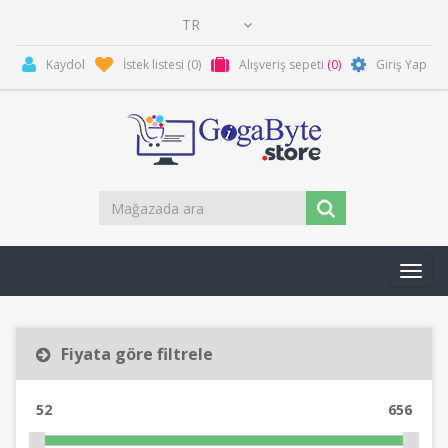
Kaydol
İstek listesi
(0)
Alışveriş sepeti
(0)
Giriş Yap
Toggl
navig
Fiyata göre filtrele
52
656